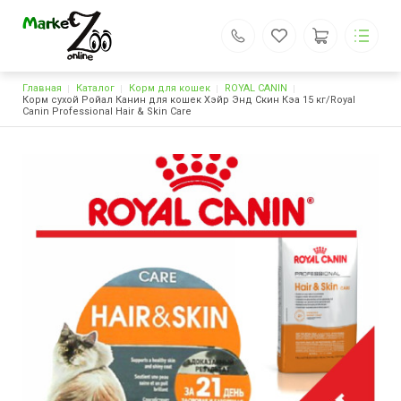
Строка навигации
Главная
Каталог
Корм для кошек
MarketZOO.online
ROYAL CANIN
Доставка кормов для собак и кошек
Корм сухой Ройал Канин для кошек Хэйр Энд Скин Кэа 15 кг/Royal
Canin Professional Hair & Skin Care
Каталог
Основная навигация
О компании
Доставка и оплата
Отзывы
Контакты
Поиск
Личный кабинет
d89005443545@yandex.ru
+7 (900) 544-35-45
Обратный вызов